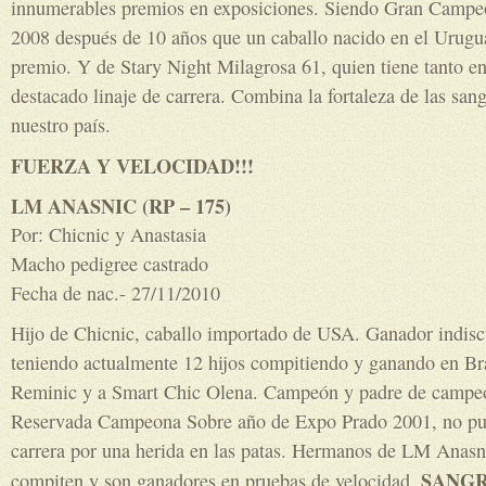
innumerables premios en exposiciones. Siendo Gran Campe
2008 después de 10 años que un caballo nacido en el Urugu
premio. Y de Stary Night Milagrosa 61, quien tiene tanto 
destacado linaje de carrera. Combina la fortaleza de las san
nuestro país.
FUERZA Y VELOCIDAD!!!
LM ANASNIC (RP – 175)
Por: Chicnic y Anastasia
Macho pedigree castrado
Fecha de nac.- 27/11/2010
Hijo de Chicnic, caballo importado de USA. Ganador indisc
teniendo actualmente 12 hijos compitiendo y ganando en Bras
Reminic y a Smart Chic Olena. Campeón y padre de campeo
Reservada Campeona Sobre año de Expo Prado 2001, no pu
carrera por una herida en las patas. Hermanos de LM Anasni
SANGR
compiten y son ganadores en pruebas de velocidad.