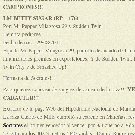
CAMPEONES!!!
LM BETTY SUGAR (RP – 176)
Por: Mr Pepper Milagrosa 29 y Sudden Twin
Hembra pedigree
Fecha de nac.- 29/08/2011
Hija de Mr Pepper Milagrosa 29, padrillo destacado de la c
innumerables premios en exposiciones. Y de Sudden Twin, 
Twin City y de Smashed Up!!!
Hermana de Sócrates!!!
VE
Para quienes conocen de sangres de carrera de la raza!!!
CARACTER!!!
Extracto de la pag. Web del Hipódromo Nacional de Maroñ
La raza Cuarto de Milla cumplió su estreno en Maroñas, resu
Sócrates
el primer vencedor al vencer por 3/4 cuerpo a Vd
23″24 para los 402,3 metros (440 yardas). Danilo Rodríguez