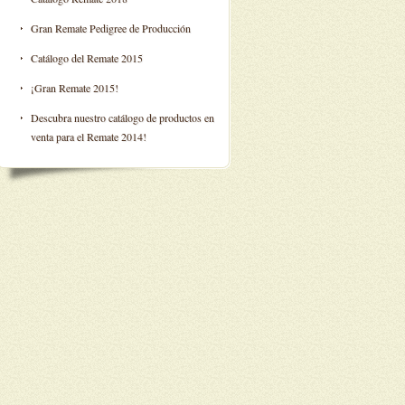
Gran Remate Pedigree de Producción
Catálogo del Remate 2015
¡Gran Remate 2015!
Descubra nuestro catálogo de productos en
venta para el Remate 2014!